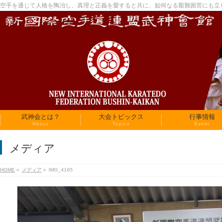
空手を通じて人格を陶冶し、真理と正義を愛すると共に、如何なる艱難困苦にも立
武神会とは？
大会トピックス
行事情報
About
Topics
Event
メディア
HOME
»
メディア
»
IMG_4165