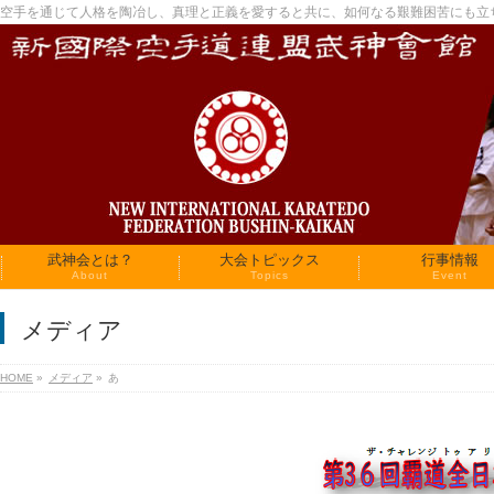
空手を通じて人格を陶冶し、真理と正義を愛すると共に、如何なる艱難困苦にも立
武神会とは？
大会トピックス
行事情報
About
Topics
Event
メディア
HOME
»
メディア
»
あ