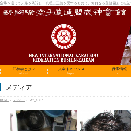
空手を通じて人格を陶冶し、真理と正義を愛すると共に、如何なる艱難困苦にも立
武神会とは？
大会トピックス
行事情報
About
Topics
Event
メディア
HOME
»
メディア
»
IMG_0387