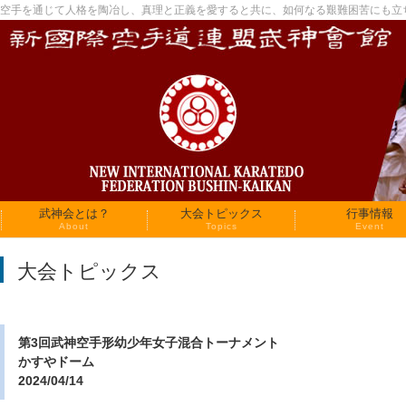
空手を通じて人格を陶冶し、真理と正義を愛すると共に、如何なる艱難困苦にも立
武神会とは？
大会トピックス
行事情報
About
Topics
Event
大会トピックス
第3回武神空手形幼少年女子混合トーナメント
かすやドーム
2024/04/14